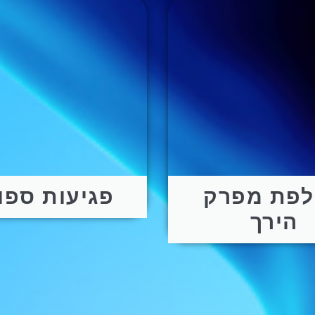
פת מפרק
פגיעות ספו
הירך