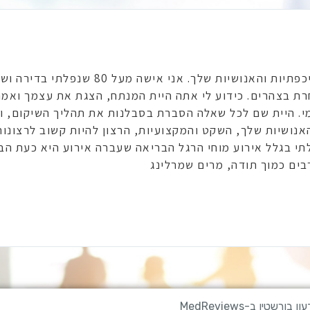
ד"ר גידי ברצוני להודות לך על הטיפול המסור, האיכפתיות והאנ
רת בצהרים. כידוע לי אתה היית המנתח, הצגת את עצמך ואמ
מי. היית שם לכל שאלה הסברת בסבלנות את תהליך השיקום, 
ושיות שלך, השקט והמקצועיות, הרצון להיות קשוב לרצונותי
תי בגלל אירוע מוחי הרגל הבריאה שעברה אירוע היא כעת הבע
 רבים כמוך תודה, מרים שמרלינג