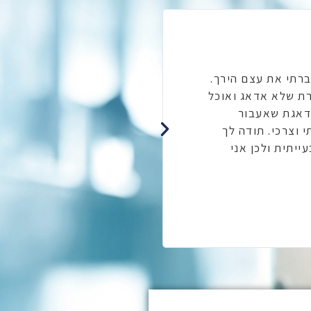
שרה קריאל
ושיות שלך. אני אישה מעל 80 שנפלתי בדירה ושברתי את עצם הירך.
ד"ר גידי בורשטיין, תודה
רת שלא אדאג ואוכל
כאבים חזקים. לאחר צילו
ודאגת שאעבור
קורטיזון לברך שעזרות ק
 וצרכי. תודה לך
ייתית ולכן אני
הזריקה השלישית היה שיפ
להסביר לי את כל אפשרוי