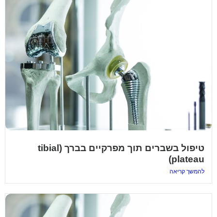
טיפול בשברים תוך מפרקיים בברך (tibial
plateau)
להמשך קריאה