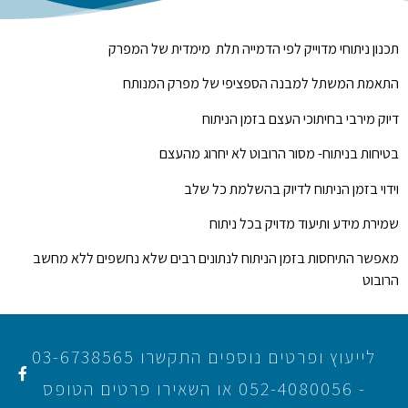
תכנון ניתוחי מדוייק לפי הדמייה תלת מימדית של המפרק
התאמת המשתל למבנה הספציפי של מפרק המנותח
דיוק מירבי בחיתוכי העצם בזמן הניתוח
בטיחות בניתוח- מסור הרובוט לא יחרוג מהעצם
וידוי בזמן הניתוח לדיוק בהשלמת כל שלב
שמירת מידע ותיעוד מדויק בכל ניתוח
מאפשר התיחסות בזמן הניתוח לנתונים רבים שלא נחשפים ללא מחשב
הרובוט
לייעוץ ופרטים נוספים התקשרו 03-6738565
- 052-4080056 או השאירו פרטים הטופס