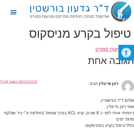
מידע נוסף
החלפת מפרק הירך
החלפת מפרק הברך
פגיעות ספורט
טיפול בקרע מניסקוס
פתח סרגל נגישות
תוייג
פגיעות ספורט
תגובה אחת
09/03/2025 בשעה 11:34
רונן פייגלין
הגיב:
שלום ד"ר בורשטיין.
שמי רונן פייגלין.
ניתחתי אותי לפני כ 8 שנים, קרע ACL בברך שמאל (החלפה ע"י גיד שנלקח
מרגל ימין)
כולל טיפול בקרע במיניסקוס.