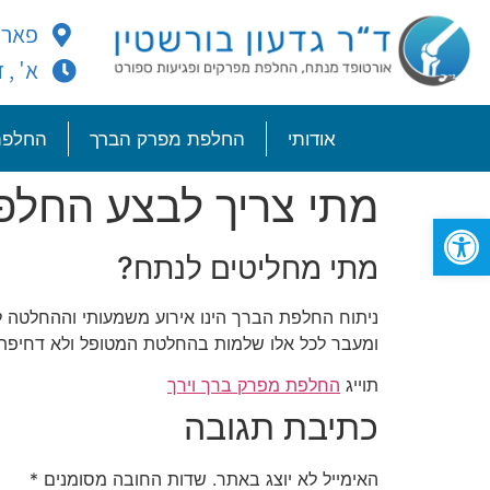
פארק עתידים 2185 ב
א' , ד' : 00
אודותי
החלפת מפרק הברך
החלפת
מתי צריך לבצע החלפ
פתח סרגל נגישות
מתי מחליטים לנתח?
ניתוח החלפת הברך הינו אירוע משמעותי וההחלטה ל
ומעבר לכל אלו שלמות בהחלטת המטופל ולא דחיפתו
תוייג
החלפת מפרק ברך וירך
כתיבת תגובה
האימייל לא יוצג באתר.
שדות החובה מסומנים
*