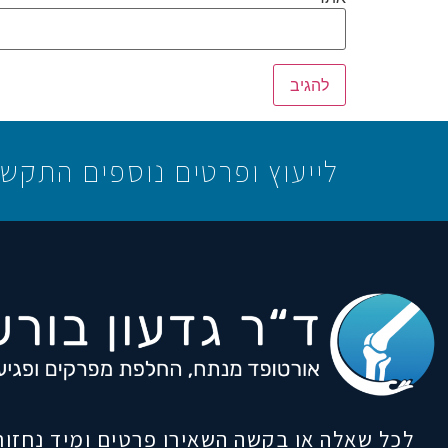
לייעוץ ופרטים נוספים התקשרו 03-6738565 - 052-4080056 או השאירו פרטים הטופס 
לכל שאלה או בקשה השאירו פרטים ומיד נחזור